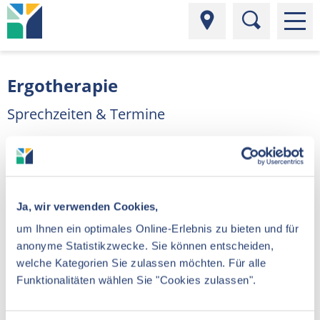
Ergotherapie
Sprechzeiten & Termine
Ja, wir verwenden Cookies,
Anmeldung Park-Klinik Weißensee
um Ihnen ein optimales Online-Erlebnis zu bieten und für
anonyme Statistikzwecke. Sie können entscheiden,
welche Kategorien Sie zulassen möchten. Für alle
Nach Vereinbarung
Funktionalitäten wählen Sie "Cookies zulassen".
Tel. +49 (0)30 9628-3956