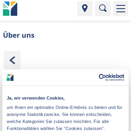
Über uns
Mit einer Verordnung für Krankengymnastik im Wasser
oder im Bewegungsbad sind Patienten bei uns an der
richtigen Adresse: In unserem angenehm temperierten
Ja, wir verwenden Cookies,
Therapiebecken behandeln wir Beschwerden an Knien,
der Hüfte, den Schultern und der Wirbelsäule, jeweils in
um Ihnen ein optimales Online-Erlebnis zu bieten und für
spezialisierten Gruppen. Darüber hinaus bieten wir
anonyme Statistikzwecke. Sie können entscheiden,
Kurse (ohne Verordnung) zur Prävention oder zur
welche Kategorien Sie zulassen möchten. Für alle
Erlangung von Schwimmabzeichen an.
Funktionalitäten wählen Sie "Cookies zulassen".