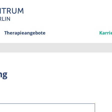
Therapieangebote
Karri
ng